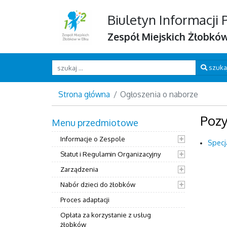
Biuletyn Informacji 
Zespół Miejskich Żłobkó
Wpisz szukaną frazę
szuka
Strona główna
Ogłoszenia o naborze
Pozy
Menu przedmiotowe
Informacje o Zespole
Specja
Statut i Regulamin Organizacyjny
Zarządzenia
Nabór dzieci do żłobków
Proces adaptacji
Opłata za korzystanie z usług
żłobków