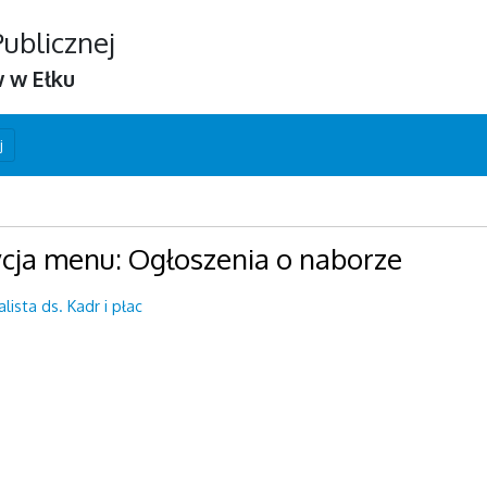
Publicznej
w w Ełku
j
cja menu: Ogłoszenia o naborze
lista ds. Kadr i płac