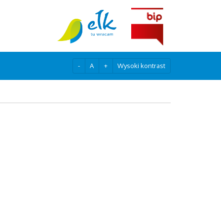
-
A
+
Wysoki kontrast