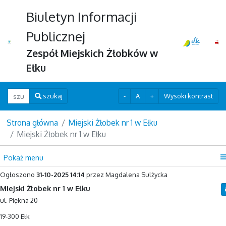
Biuletyn Informacji
Publicznej
Zespół Miejskich Żłobków w
Ełku
Wpisz szukaną frazę
-
A
+
Wysoki kontrast
szukaj
Strona główna
Miejski Żłobek nr 1 w Ełku
Miejski Żłobek nr 1 w Ełku
Pokaż menu
Ogłoszono
31-10-2025 14:14
przez Magdalena Sulżycka
Miejski Żłobek nr 1 w Ełku
ul. Piękna 20
19-300 Ełk