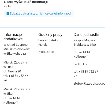
Liczba wyświetleń informacji:
2934
Zobacz pełną listę zmian czytanej informacji
Informacje
Godziny pracy
Dane Jednostki
dodatkowe
Poniedziałek -
Zespół Miejskich
W skład Zespołu
Piątek
Żłobków w Ełku
Miejskich Żłobków
6:00 - 17:00
ul. Św. M. M.
w Ełku wchodzą:
Kolbego 11
Miejski Żłobek nr 1
19-300 Ełk
w Ełku
ul. Piękna 20
tel. +48 87 732 67
tel. +48 87 732 67
97
96
zlobek@zlobek.elk.pl
Miejski Żłobek nr 2
w Ełku
ul. Św. M. M.
Kolbego 11