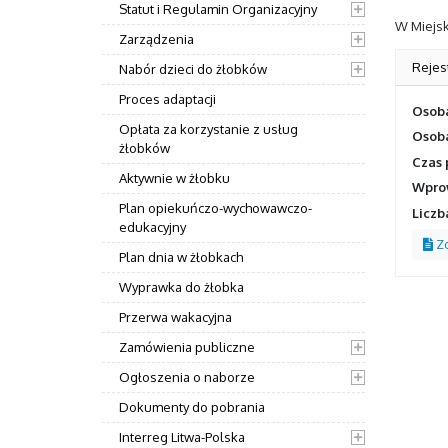
Statut i Regulamin Organizacyjny
W Miejsk
Zarządzenia
Rejes
Nabór dzieci do żłobków
Proces adaptacji
Osoba
Opłata za korzystanie z usług
Osoba
żłobków
Czas 
Aktywnie w żłobku
Wprow
Plan opiekuńczo-wychowawczo-
Liczb
edukacyjny
Zo
Plan dnia w żłobkach
Wyprawka do żłobka
Przerwa wakacyjna
Zamówienia publiczne
Ogłoszenia o naborze
Dokumenty do pobrania
Interreg Litwa-Polska