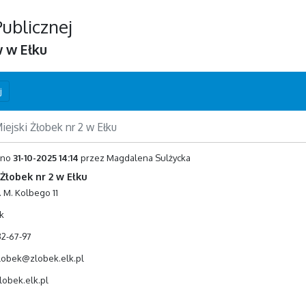
Publicznej
w w Ełku
j
iejski Żłobek nr 2 w Ełku
ono
31-10-2025 14:14
przez Magdalena Sulżycka
 Żłobek nr 2 w Ełku
. M. Kolbego 11
k
32-67-97
zlobek@zlobek.elk.pl
lobek.elk.pl