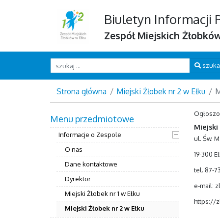
Biuletyn Informacji 
Zespół Miejskich Żłobkó
Wpisz szukaną frazę
szuka
Strona główna
Miejski Żłobek nr 2 w Ełku
M
Ogłosz
Menu przedmiotowe
Miejski
Informacje o Zespole
ul. Św. M
O nas
19-300 Eł
Dane kontaktowe
tel. 87-7
Dyrektor
e-mail: 
Miejski Żłobek nr 1 w Ełku
https://z
Miejski Żłobek nr 2 w Ełku