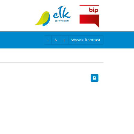
-
A
+
Wysoki kontrast